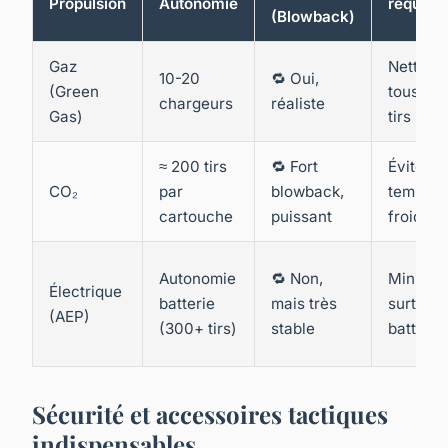
Propulsion
Autonomie
requis
(Blowback)
Gaz
Nettoya
10-20
🔁 Oui,
(Green
tous les
chargeurs
réaliste
Gas)
tirs
≈ 200 tirs
🔁 Fort
Éviter l
CO₂
par
blowback,
tempéra
cartouche
puissant
froides
Autonomie
🔁 Non,
Minimal
Électrique
batterie
mais très
surtout
(AEP)
(300+ tirs)
stable
batterie
Sécurité et accessoires tactiques
indispensables