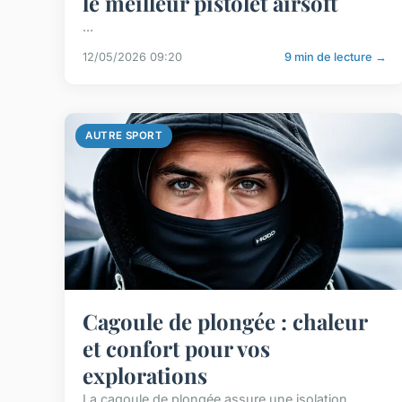
le meilleur pistolet airsoft
...
12/05/2026 09:20
9 min de lecture →
AUTRE SPORT
Cagoule de plongée : chaleur
et confort pour vos
explorations
La cagoule de plongée assure une isolation