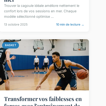
Trouver la cagoule idéale améliore nettement le
confort lors de vos sessions en mer. Chaque
modèle sélectionné optimise ...
13 octobre 2025
10 min de lecture →
BASKET
Transformer vos faiblesses en
forces avec l'entraînement de