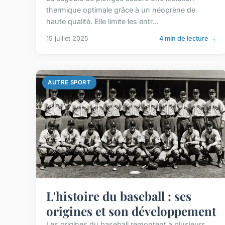
thermique optimale grâce à un néoprène de
haute qualité. Elle limite les entr...
15 juillet 2025
4 min de lecture →
AUTRE SPORT
L'histoire du baseball : ses
origines et son développement
Les origines du baseball remontent à plusieurs